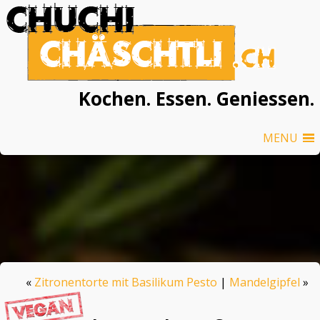
Kochen. Essen. Geniessen.
MENU
«
Zitronentorte mit Basilikum Pesto
|
Mandelgipfel
»