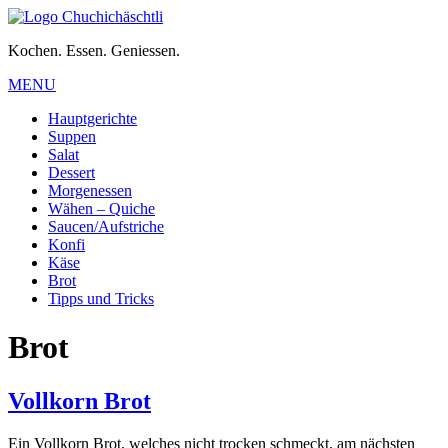
Kochen. Essen. Geniessen.
MENU
Hauptgerichte
Suppen
Salat
Dessert
Morgenessen
Wähen – Quiche
Saucen/Aufstriche
Konfi
Käse
Brot
Tipps und Tricks
Brot
Vollkorn Brot
Ein Vollkorn Brot, welches nicht trocken schmeckt, am nächsten