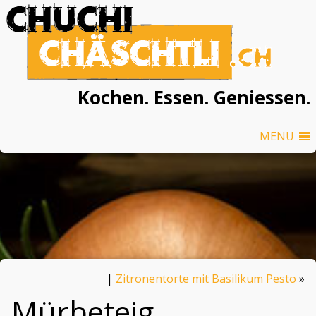
Kochen. Essen. Geniessen.
MENU
|
Zitronentorte mit Basilikum Pesto
»
Mürbeteig