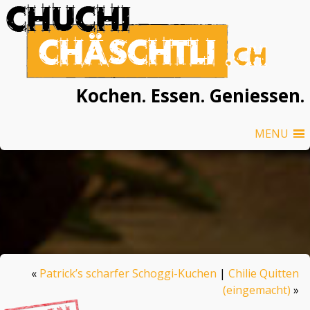
Kochen. Essen. Geniessen.
MENU
«
Patrick’s scharfer Schoggi-Kuchen
|
Chilie Quitten
(eingemacht)
»