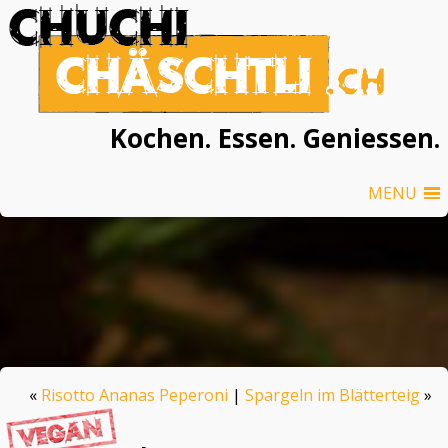
Kochen. Essen. Geniessen.
MENU
«
Risotto Ananas Peperoni
|
Spargeln im Blätterteig
»